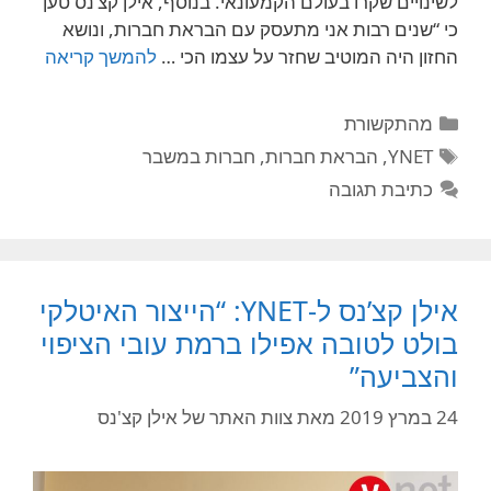
לשינויים שקרו בעולם הקמעונאי. בנוסף, אילן קצ’נס טען
כי “שנים רבות אני מתעסק עם הבראת חברות, ונושא
החזון היה המוטיב שחזר על עצמו הכי …
להמשך קריאה
קטגוריות
מהתקשורת
תגיות
YNET
,
הבראת חברות
,
חברות במשבר
כתיבת תגובה
אילן קצ’נס ל-YNET: “הייצור האיטלקי
בולט לטובה אפילו ברמת עובי הציפוי
והצביעה”
24 במרץ 2019
מאת
צוות האתר של אילן קצ'נס