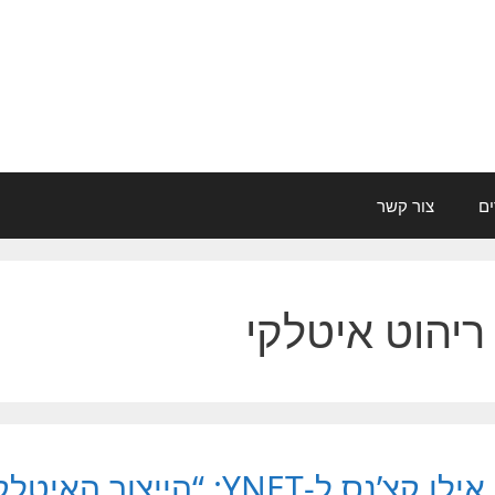
ים
צור קשר
ריהוט איטלקי
אילן קצ’נס ל-YNET: “היי