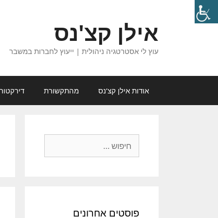
דלג
תוכן
אילן קצ'נס
עוץ לי אסטרטגיה ניהולית | ייעוץ לחברות במשבר
אודות אילן קצ’נס
מהתקשורת
דירקטור
חיפוש:
פוסטים אחרונים