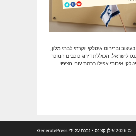
כ”ל חברת K.TESORO Design, המתמחה בעיצוב ובריהוט איטלקי יוקרתי לבתי מלון,
דה להיכנס לישראל, הכוללת דירוג כוכבים המוכר
לקי איכותי אפילו ברמת עובי הציפוי
© 2026 אילן קצ'נס
• נבנה על ידי
GeneratePress