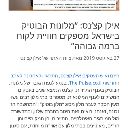
אילן קצ’נס: “מלונות הבוטיק
בישראל מספקים חוויית לקוח
ברמה גבוהה”
27 באוגוסט 2019
מאת
צוות האתר של אילן קצ'נס
היזם ואיש העסקים אילן קצ’נס, התראיין לאחרונה לאתר
החדשות The Pulse.co.il
, בנוגע לנפח הגובר של מלונות
הבוטיק בענף התיירות. קצ’נס הנמצא שנים בעסקים
המשיקים לענף המלונאות, מספר כי בתי מלון רבים עשו
מעין הסבה לעבר מלון מסוג “מלון בוטיק” :”המחשבה הזו
נכונה, ואנחנו רואים זאת היטב בחברה שלנו, ובתקשורת
מול המותגים האיטלקיים. התיירים, הן המקומיים והן
הזרים, מעוניינים בבתי מלון עם אווירה מיוחדת, עם סגנון